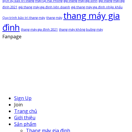
dịch vụ bảo trì thang máy tại Hải Phòng
giá thang máy gia đình
giá thang máy gia
đình 2021
giá thang máy gia đình liên doanh
giá thang máy gia đình nhập khẩu
thang máy gia
Quy trình bảo trì thang máy
thang máy
đình
thang máy gia đình 2021
thang máy không buồng máy
Fanpage
Sign Up
Join
Trang chủ
Giới thiệu
Sản phẩm
Thang máy gia đình