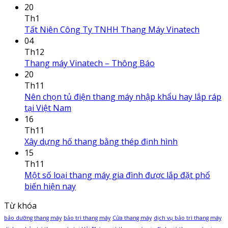
20
Th1
Tất Niên Công Ty TNHH Thang Máy Vinatech
04
Th12
Thang máy Vinatech – Thông Báo
20
Th11
Nên chọn tủ điện thang máy nhập khẩu hay lắp ráp
tại Việt Nam
16
Th11
Xây dựng hố thang bằng thép định hình
15
Th11
Một số loại thang máy gia đình được lắp đặt phổ
biến hiện nay
Từ khóa
bảo dưỡng thang máy
bảo trì thang máy
Cửa thang máy
dịch vụ bảo trì thang máy