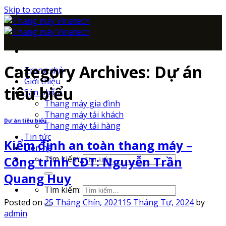
Skip to content
Category Archives:
Dự án
Trang chủ
Giới thiệu
tiêu biểu
Sản phẩm
Thang máy gia đình
Thang máy tải khách
Dự án tiêu biểu
Thang máy tải hàng
Tin tức
Kiểm định an toàn thang máy –
Liên hệ
Tìm kiếm:
Công trình CĐT: Nguyễn Trần
Quang Huy
Tìm kiếm:
Posted on
25 Tháng Chín, 2021
15 Tháng Tư, 2024
by
admin