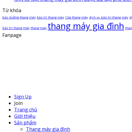
Từ khóa
bảo dưỡng thang máy
bảo trì thang máy
Cửa thang máy
dịch vụ bảo trì thang máy
d
thang máy gia đình
bảo trì thang máy
thang máy
than
Fanpage
Sign Up
Join
Trang chủ
Giới thiệu
Sản phẩm
Thang máy gia đình