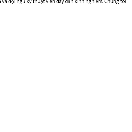
 và đội ngũ kỹ thuật viên dày dặn kinh nghiệm. Chúng tôi