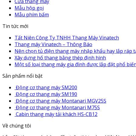
Cửa thang máy
Mẫu hộp gọi
Mẫu phím bấm
Tin tức mới
Tất Niên Công Ty TNHH Thang Máy Vinatech
Thang máy Vinatech – Thông Báo
Nên chọn tủ điện thang máy nhập khẩu hay lắp ráp t
Xây dựng hố thang bằng thép định hình
Một số loại thang máy gia đình được lắp đặt phổ biế
Sản phẩm nổi bật
Động cơ thang máy SM200
Động cơ thang máy SM190
Động cơ thang máy Montanari MGV25S
Động cơ thang máy Montanari M75S
Cabin thang máy tải khách HS-CB12
Về chúng tôi