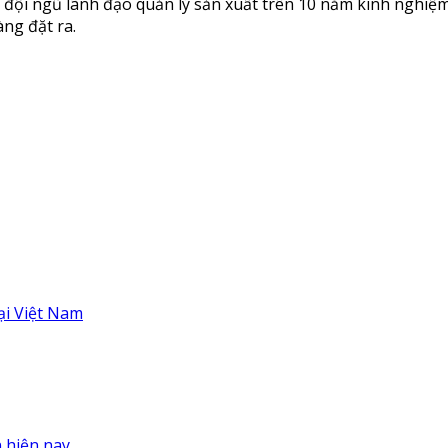
 đội ngũ lãnh đạo quản lý sản xuất trên 10 năm kinh nghiệm
ng đặt ra.
ại Việt Nam
n hiện nay