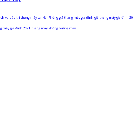
ịch vụ bảo trì thang máy tại Hải Phòng
giá thang máy gia đình
giá thang máy gia đình 2
g máy gia đình 2021
thang máy không buồng máy