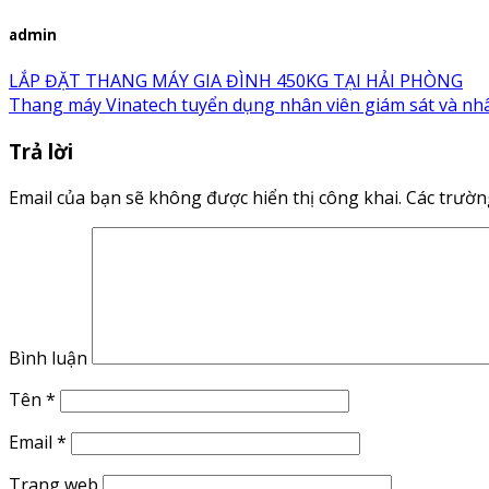
admin
LẮP ĐẶT THANG MÁY GIA ĐÌNH 450KG TẠI HẢI PHÒNG
Thang máy Vinatech tuyển dụng nhân viên giám sát và nhân
Trả lời
Email của bạn sẽ không được hiển thị công khai.
Các trườn
Bình luận
Tên
*
Email
*
Trang web