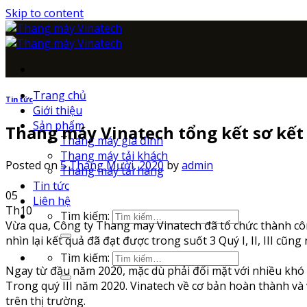
Skip to content
Trang chủ
Tin tức
Giới thiệu
Sản phẩm
Thang máy Vinatech tổng kết sơ kết 
Thang máy gia đình
Thang máy tải khách
Posted on
5 Tháng Mười, 2020
by
admin
Thang máy tải hàng
Tin tức
05
Liên hệ
Th10
Tìm kiếm:
Vừa qua, Công ty Thang may Vinatech đã tổ chức thành công
nhìn lại kết quả đã đạt được trong suốt 3 Quý I, II, III c
Tìm kiếm:
Ngay từ đầu năm 2020, mặc dù phải đối mặt với nhiều khó k
Trong quý III năm 2020. Vinatech về cơ bản hoàn thành và 
trên thị trường.