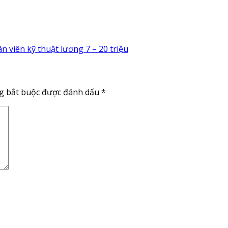
 viên kỹ thuật lương 7 – 20 triệu
g bắt buộc được đánh dấu
*