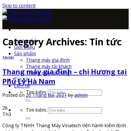
Skip to content
Category Archives:
Tin tức
Trang chủ
Giới thiệu
Sản phẩm
Tin tức
Thang máy gia đình
Thang máy tải khách
Thang máy gia đình – chị Hương tại
Thang máy tải hàng
Tin tức
Phủ Lý Hà Nam
Liên hệ
Tìm kiếm:
Posted on
26 Tháng Ba, 2021
by
admin
26
Tìm kiếm:
Th3
Công ty TNHH Thang Máy Vinatech tiến hành kiểm định