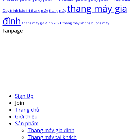
thang máy gia
Quy trình bảo trì thang máy
thang máy
đình
thang máy gia đình 2021
thang máy không buồng máy
Fanpage
Sign Up
Join
Trang chủ
Giới thiệu
Sản phẩm
Thang máy gia đình
Thang máy tải khách