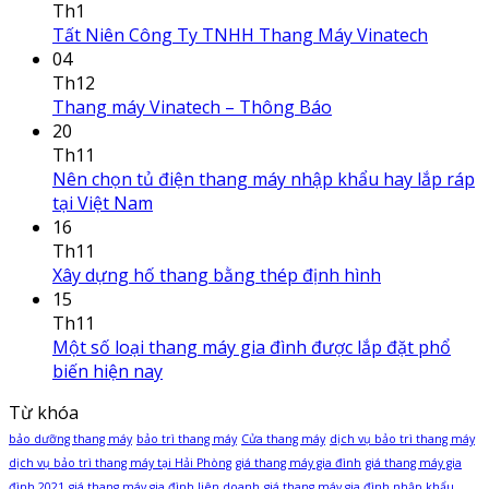
Th1
Tất Niên Công Ty TNHH Thang Máy Vinatech
04
Th12
Thang máy Vinatech – Thông Báo
20
Th11
Nên chọn tủ điện thang máy nhập khẩu hay lắp ráp
tại Việt Nam
16
Th11
Xây dựng hố thang bằng thép định hình
15
Th11
Một số loại thang máy gia đình được lắp đặt phổ
biến hiện nay
Từ khóa
bảo dưỡng thang máy
bảo trì thang máy
Cửa thang máy
dịch vụ bảo trì thang máy
dịch vụ bảo trì thang máy tại Hải Phòng
giá thang máy gia đình
giá thang máy gia
đình 2021
giá thang máy gia đình liên doanh
giá thang máy gia đình nhập khẩu