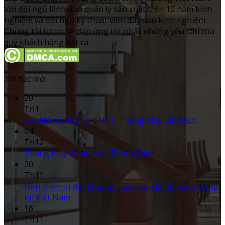
Với đội ngũ lãnh đạo quản lý sản xuất trên 10 năm kinh
nghiệm và đội ngũ kỹ thuật viên dày dặn kinh nghiệm.
Chúng tôi tự tin sẽ đáp ứng tốt nhất những yêu cầu của
quý khách hàng đặt ra.
Tin tức mới
20
Th1
Tất Niên Công Ty TNHH Thang Máy Vinatech
04
Th12
Thang máy Vinatech – Thông Báo
20
Th11
Nên chọn tủ điện thang máy nhập khẩu hay lắp ráp
tại Việt Nam
16
Th11