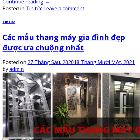
Continue reading
→
Posted in
Tin tức
Leave a comment
Tin tức
Các mẫu thang máy gia đình đẹp
được ưa chuộng nhất
Posted on
27 Tháng Sáu, 2020
18 Tháng Mười Một, 2021
by
admin