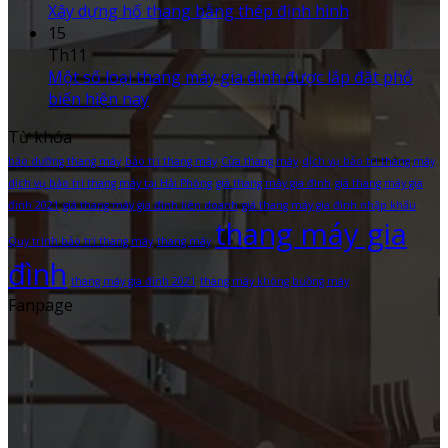
Xây dựng hố thang bằng thép định hình
15
Th11
Một số loại thang máy gia đình được lắp đặt phổ
biến hiện nay
Từ khóa
bảo dưỡng thang máy
bảo trì thang máy
Cửa thang máy
dịch vụ bảo trì thang máy
dịch vụ bảo trì thang máy tại Hải Phòng
giá thang máy gia đình
giá thang máy gia
đình 2021
giá thang máy gia đình liên doanh
giá thang máy gia đình nhập khẩu
thang máy gia
Quy trình bảo trì thang máy
thang máy
đình
thang máy gia đình 2021
thang máy không buồng máy
Fanpage